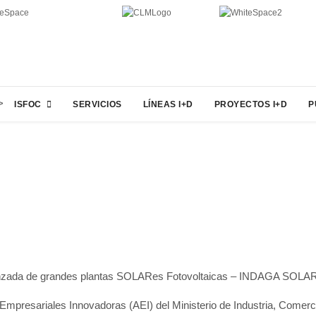
>
ISFOC
SERVICIOS
LÍNEAS I+D
PROYECTOS I+D
P
Avanzada de grandes plantas SOLARes Fotovoltaicas – INDAGA SOLA
 Empresariales Innovadoras (AEI) del Ministerio de Industria, Com