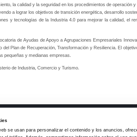
iento, la calidad y la seguridad en los procedimientos de operación 
endo a lograr los objetivos de transición energética, desarrollo sosten
ones y tecnologías de la Industria 4.0 para mejorar la calidad, el r
toria de Ayudas de Apoyo a Agrupaciones Empresariales Innovador
l Plan de Recuperación, Transformación y Resiliencia. El objetivo 
e las pequeñas y medianas empresas.
erio de Industria, Comercio y Turismo.
mentos de interés
Contacto
ies
neas I+D
Teléfono
: +34 926 44 16 73
web se usan para personalizar el contenido y los anuncios, ofrec
ansparencia y buen gobierno
e-mail
:
isfoc@isfoc.com