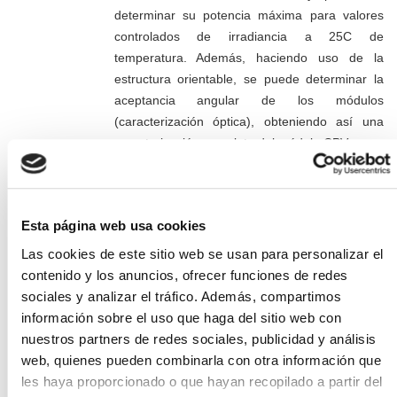
determinar su potencia máxima para valores
controlados de irradiancia a 25C de
temperatura. Además, haciendo uso de la
estructura orientable, se puede determinar la
aceptancia angular de los módulos
(caracterización óptica), obteniendo así una
caracterización completa del módulo CPV.
Para la
caracterización outdoor
se dispone
Esta página web usa cookies
en el exterior de un seguidor solar en dos ejes,
con la parrilla adaptable a las diferentes
Las cookies de este sitio web se usan para personalizar el
tipologías de módulo (lo que le proporciona una
contenido y los anuncios, ofrecer funciones de redes
gran versatilidad) y de alta precisión que, en
sociales y analizar el tráfico. Además, compartimos
combinación con un trazador automático de
información sobre el uso que haga del sitio web con
curvas I-V, permiten analizar la respuesta
nuestros partners de redes sociales, publicidad y análisis
eléctrica de los módulos CPV en condiciones
web, quienes pueden combinarla con otra información que
reales de funcionamiento. Además, al mismo
les haya proporcionado o que hayan recopilado a partir del