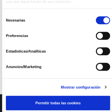
tiempo, es posible monitorizar la temperatura
uso que haya hecho de sus servicios.
de los módulos, la irradiancia y la temperatura
Para más información consulte nuestra
"Política de
ambiente gracias a una estación meteorológica
cookies"
Selección
completamente equipada existente en el
Necesarias
de
emplazamiento. Todo este equipamiento nos
consentimiento
permite, entre otras cosas, realizar pruebas de
Preferencias
off-axis y aceptancia angular así como los
ensayos side by side tal y como se describen
en la norma IEC 62108.
Estadisticas/Analíticas
Anuncios/Marketing
Mostrar configuración
Permitir todas las cookies
ISFOC