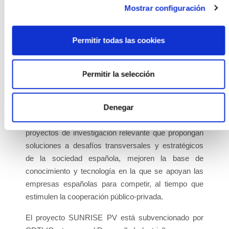
concesión de ayudas destinadas al “Programa
Mostrar configuración
Misiones de Ciencia e Innovación”, del Programa
Estatal para Catalizar la Innovación y el Liderazgo
Permitir todas las cookies
Empresarial del Plan Estatal de Investigación
Científica y Técnica y de Innovación 2021-2023, en el
marco del Plan de Recuperación, Transformación y
Permitir la selección
Resiliencia. Estas ayudas son gestionadas por el
Ministerio de Ciencia e Innovación, a través del
Centro para el Desarrollo Industrial (CDTI). El
Denegar
objetivo principal de estas ayudas es apoyar
proyectos de investigación relevante que propongan
soluciones a desafíos transversales y estratégicos
de la sociedad española, mejoren la base de
conocimiento y tecnología en la que se apoyan las
empresas españolas para competir, al tiempo que
estimulen la cooperación público-privada.
El proyecto SUNRISE PV está subvencionado por