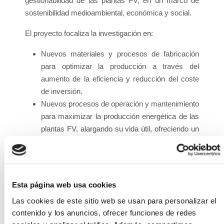
gestionabilidad de las plantas FV, en un marco de
sostenibilidad medioambiental, económica y social.
El proyecto focaliza la investigación en:
Nuevos materiales y procesos de fabricación
para optimizar la producción a través del
aumento de la eficiencia y reducción del coste
de inversión.
Nuevos procesos de operación y mantenimiento
para maximizar la producción energética de las
plantas FV, alargando su vida útil, ofreciendo un
uso más duradero, eficiente y fiable de la solar
FV, haciéndola más competitiva.
Nuevos procesos de recuperación y
reutilización de materiales y componentes
Esta página web usa cookies
críticos para incrementar su valor. Investigar en
Las cookies de este sitio web se usan para personalizar el
nuevos procesos para el reciclaje de
contenido y los anuncios, ofrecer funciones de redes
componentes del módulo FV y en procedimiento