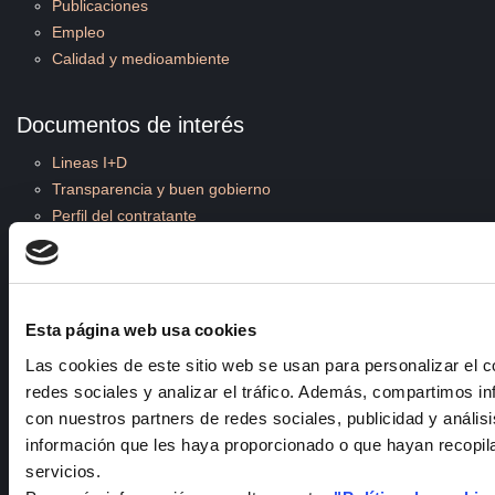
Publicaciones
Empleo
Calidad y medioambiente
Documentos de interés
Lineas I+D
Transparencia y buen gobierno
Perfil del contratante
Política del sistema de gestión
Plan de sostenibilidad
Catálogos
Compliance
Esta página web usa cookies
Plan estratégico 2024-2027
Las cookies de este sitio web se usan para personalizar el c
redes sociales y analizar el tráfico. Además, compartimos in
Contacto
con nuestros partners de redes sociales, publicidad y análi
información que les haya proporcionado o que hayan recopil
Teléfono
: +34 926 44 16 73
servicios.
e-mail
:
isfoc@isfoc.com