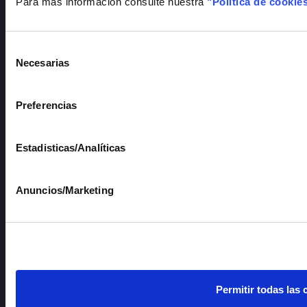
Para más información consulte nuestra
"Política de cookie
Dirección
:
Polígono industrial La Nava III,
Calle Francia, 7
Selección
13500, Puertollano (Ciudad Real)
Necesarias
de
consentimiento
FORMULARIO DE CONTACTO
Preferencias
Estadisticas/Analíticas
Anuncios/Marketing
Permitir todas las 