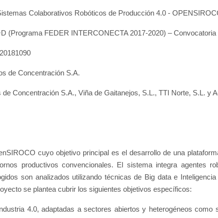
ra Sistemas Colaborativos Robóticos de Producción 4.0 - OPENSIRO
n I+D (Programa FEDER INTERCONECTA 2017-2020) – Convocatoria 
-20181090
icos de Concentración S.A.
os de Concentración S.A., Viña de Gaitanejos, S.L., TTI Norte, S.L. y
penSIROCO cuyo objetivo principal es el desarrollo de una plataforma
ornos productivos convencionales. El sistema integra agentes robó
os son analizados utilizando técnicas de Big data e Inteligencia ar
royecto se plantea cubrir los siguientes objetivos específicos:
dustria 4.0, adaptadas a sectores abiertos y heterogéneos como son