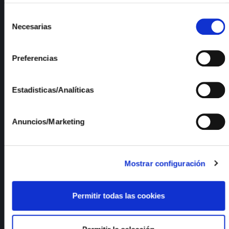
Para más información consulte nuestra
"Política de
Infrastructures
cookies"
Selección
R&D Projects
Necesarias
de
Services
consentimiento
News
Publications
Preferencias
Employment
Quality and Environment
Estadisticas/Analíticas
Documents of interest
Anuncios/Marketing
R&D Lines
Transparency code and good governance
Contractor Profile
Mostrar configuración
Management System Policy
Sustainable Development Goals
ISFOC Catalogues
Permitir todas las cookies
Compliance
Strategic Plan