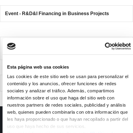
Event - R&D&I Financing in Business Projects
Jornada - Financiación de I+D+I en proyectos
empresariales
Esta página web usa cookies
Las cookies de este sitio web se usan para personalizar el
JORNADAS BIPVBOOST
contenido y los anuncios, ofrecer funciones de redes
sociales y analizar el tráfico. Además, compartimos
información sobre el uso que haga del sitio web con
nuestros partners de redes sociales, publicidad y análisis
web, quienes pueden combinarla con otra información que
ISFOC
les haya proporcionado o que hayan recopilado a partir del
uso que haya hecho de sus servicios.
About us