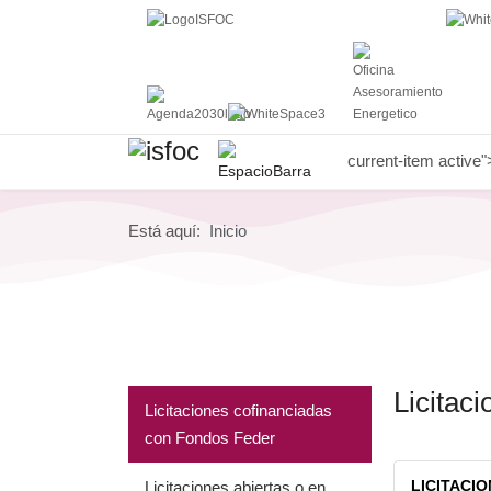
current-item active"
Está aquí:
Inicio
Licitac
Licitaciones cofinanciadas
con Fondos Feder
LICITACI
Licitaciones abiertas o en