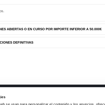
os.
NES ABIERTAS O EN CURSO POR IMPORTE INFERIOR A 50.000€
CIONES DEFINITIVAS
mentos de interés
Contacto
ies
neas I+D
Teléfono
: +34 926 44 16 73
web se usan para personalizar el contenido y los anuncios, ofrec