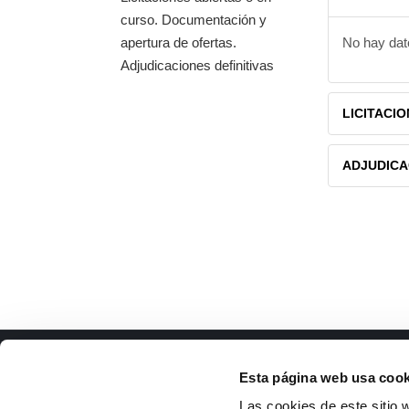
curso. Documentación y
apertura de ofertas.
No hay dat
Adjudicaciones definitivas
LICITACIO
ADJUDICA
ISFOC
Docu
Esta página web usa cook
Presentación
Li
Las cookies de este sitio 