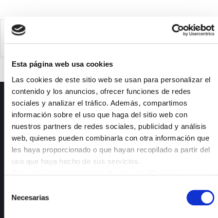
Launch of the new Smart PVwine project in Ciudad
Real
Esta página web usa cookies
Las cookies de este sitio web se usan para personalizar el
contenido y los anuncios, ofrecer funciones de redes
ISFOC
sociales y analizar el tráfico. Además, compartimos
información sobre el uso que haga del sitio web con
Presentación
nuestros partners de redes sociales, publicidad y análisis
Infraestructuras
web, quienes pueden combinarla con otra información que
Proyectos
les haya proporcionado o que hayan recopilado a partir del
Servicios
uso que haya hecho de sus servicios.
Noticias
Para más información consulte nuestra
"Política de
Publicaciones
cookies"
Selección
Empleo
Necesarias
de
Calidad y medioambiente
consentimiento