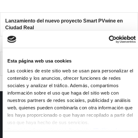
Lanzamiento del nuevo proyecto Smart PVwine en
Ciudad Real
Launch of the new Smart PVwine project in Ciudad
Esta página web usa cookies
Real
Las cookies de este sitio web se usan para personalizar el
contenido y los anuncios, ofrecer funciones de redes
sociales y analizar el tráfico. Además, compartimos
información sobre el uso que haga del sitio web con
nuestros partners de redes sociales, publicidad y análisis
ISFOC
web, quienes pueden combinarla con otra información que
les haya proporcionado o que hayan recopilado a partir del
Presentación
uso que haya hecho de sus servicios.
Infraestructuras
Para más información consulte nuestra
"Política de
Proyectos
cookies"
Servicios