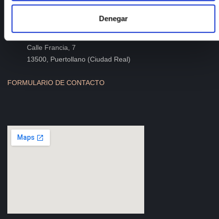
Teléfono
: +34 926 44 16 73
e-mail
:
isfoc@isfoc.com
Denegar
Dirección
:
Polígono industrial La Nava III,
Calle Francia, 7
13500, Puertollano (Ciudad Real)
FORMULARIO DE CONTACTO