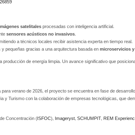
826859
imágenes satelitales
procesadas con inteligencia artificial.
ante
sensores acústicos no invasivos
.
mitiendo a técnicos locales recibir asistencia experta en tiempo real.
 y pequeñas gracias a una arquitectura basada en
microservicios 
 la producción de energía limpia. Un avance significativo que posici
para verano de 2026, el proyecto se encuentra en fase de desarrollo y
tria y Turismo con la colaboración de empresas tecnológicas, que d
 de Concentración (
ISFOC
),
Imageryst
,
SCHUMPIT
,
REM Experienc