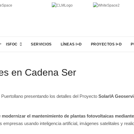
>
ISFOC
SERVICIOS
LÍNEAS I+D
PROYECTOS I+D
P
ces en Cadena Ser
 Puertollano presentando los detalles del Proyecto
SolarIA Geoserv
e
modernizar el mantenimiento de plantas fotovoltaicas
mediante
 empresas usando inteligencia artificial, imágenes satelitales y rea