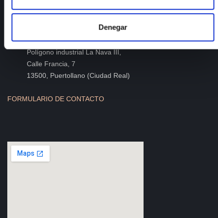
Contacto
Teléfono
: +34 926 44 16 73
Denegar
e-mail
:
isfoc@isfoc.com
Dirección
:
Polígono industrial La Nava III,
Calle Francia, 7
13500, Puertollano (Ciudad Real)
FORMULARIO DE CONTACTO