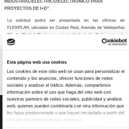
INDUSTRIAL/ELECTRICO/ELECTRONICO PARA
PROYECTOS DE I+D”.
La solicitud podrá ser presentada en las oficinas de
FLEXIPLAN, ubicadas en Ciudad Real, Avenida de Valdepeñas
17, de Ciudad Real, con anterioridad al día 8 de enero de
2023.
-
Anuncio de la convocatoria
Esta página web usa cookies
-
Bases de la convocatoria
Las cookies de este sitio web se usan para personalizar el
contenido y los anuncios, ofrecer funciones de redes
sociales y analizar el tráfico. Además, compartimos
información sobre el uso que haga del sitio web con
nuestros partners de redes sociales, publicidad y análisis
web, quienes pueden combinarla con otra información que
ISFOC
les haya proporcionado o que hayan recopilado a partir del
Presentación
uso que haya hecho de sus servicios.
Infraestructuras
Para más información consulte nuestra
"Política de