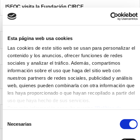
ISFOC visita la Fundación CIRCE
Esta página web usa cookies
ISFOC visits the CIRCE Foundation
Las cookies de este sitio web se usan para personalizar el
contenido y los anuncios, ofrecer funciones de redes
sociales y analizar el tráfico. Además, compartimos
información sobre el uso que haga del sitio web con
Project POWERTREE "High Concentration
nuestros partners de redes sociales, publicidad y análisis
Photovoltaic for Urban Environments"
web, quienes pueden combinarla con otra información que
les haya proporcionado o que hayan recopilado a partir del
uso que haya hecho de sus servicios.
Para más información consulte nuestra
"Política de
Proyecto POWERTREE "Alta Concentración
cookies"
Selección
Fotovoltaica para Entornos Urbanos"
Necesarias
de
consentimiento