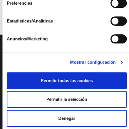
Preferencias
Record de eficiencia en nuevo módulo de CPV
Estadisticas/Analíticas
Anuncios/Marketing
ISFOC
Presentación
Mostrar configuración
Infraestructuras
Proyectos
Servicios
Permitir todas las cookies
Noticias
Publicaciones
Empleo
Permitir la selección
Calidad y medioambiente
Denegar
Documentos de interés