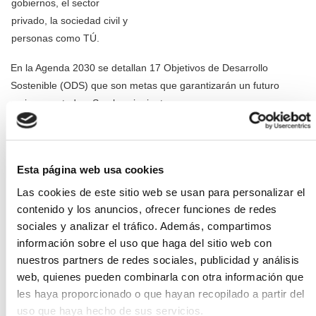
gobiernos, el sector
privado, la sociedad civil y
personas como TÚ.
En la Agenda 2030 se detallan 17 Objetivos de Desarrollo
Sostenible (ODS) que son metas que garantizarán un futuro
mejor para todos. Son los siguientes:
Poner fin a la pobreza en todas sus formas en todo el mundo.
Poner fin al hambre, lograr la seguridad alimentaria y la mejora
Esta página web usa cookies
de la nutrición y promover la agricultura sostenible.
Las cookies de este sitio web se usan para personalizar el
Garantizar una vida sana y promover el bienestar para todos
contenido y los anuncios, ofrecer funciones de redes
en todas las edades.
sociales y analizar el tráfico. Además, compartimos
Garantizar una educación inclusiva, equitativa y de calidad y
información sobre el uso que haga del sitio web con
promover oportunidades de aprendizaje durante toda la vida
nuestros partners de redes sociales, publicidad y análisis
de todos.
web, quienes pueden combinarla con otra información que
les haya proporcionado o que hayan recopilado a partir del
Lograr la igualdad entre los géneros y empoderar a todas las
uso que haya hecho de sus servicios.