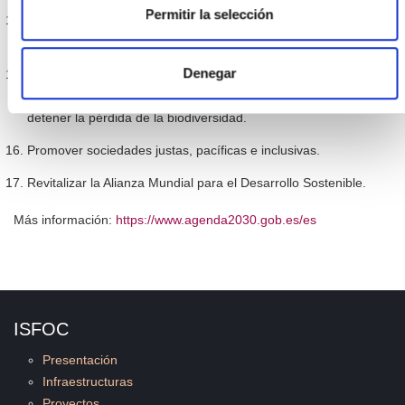
Permitir la selección
Conservar y utilizar en forma sostenible los océanos, los mares
y los recursos marinos para el desarrollo sostenible.
Denegar
Gestionar sosteniblemente los bosques, luchar contra la
desertificación, detener e invertir la degradación de las tierras y
detener la pérdida de la biodiversidad.
Promover sociedades justas, pacíficas e inclusivas.
Revitalizar la Alianza Mundial para el Desarrollo Sostenible.
Más información:
https://www.agenda2030.gob.es/es
ISFOC
Presentación
Infraestructuras
Proyectos