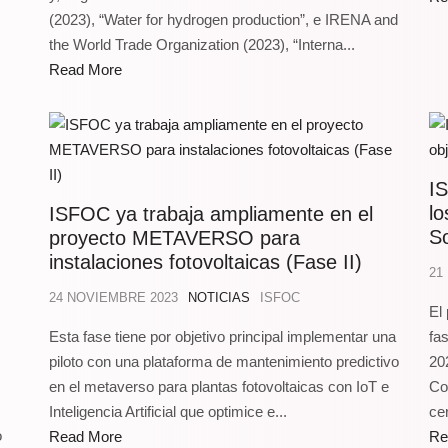
(2023), “Water for hydrogen production”, e IRENA and
the World Trade Organization (2023), “Interna...
Read More
IS
lo
ISFOC ya trabaja ampliamente en el
So
proyecto METAVERSO para
instalaciones fotovoltaicas (Fase II)
21
24 NOVIEMBRE 2023
NOTICIAS
ISFOC
El
Esta fase tiene por objetivo principal implementar una
fa
piloto con una plataforma de mantenimiento predictivo
20
en el metaverso para plantas fotovoltaicas con IoT e
Co
Inteligencia Artificial que optimice e...
cer
o
Read More
Re