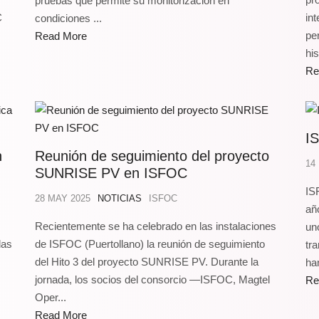
pruebas que permite su monitorización en
C
in
condiciones ...
pe
Read More
his
Re
IS
n
Reunión de seguimiento del proyecto
14
SUNRISE PV en ISFOC
IS
28 MAY 2025
NOTICIAS
ISFOC
añ
Recientemente se ha celebrado en las instalaciones
un
das
de ISFOC (Puertollano) la reunión de seguimiento
tr
del Hito 3 del proyecto SUNRISE PV. Durante la
han
jornada, los socios del consorcio —ISFOC, Magtel
Re
Oper...
Read More