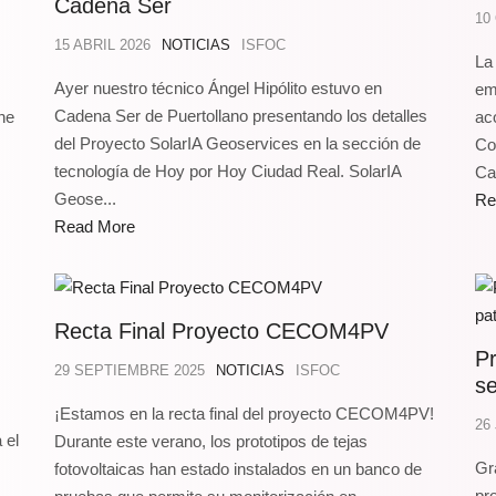
Cadena Ser
10
15 ABRIL 2026
NOTICIAS
ISFOC
La
Ayer nuestro técnico Ángel Hipólito estuvo en
em
Cadena Ser de Puertollano presentando los detalles
ne
ac
del Proyecto SolarIA Geoservices en la sección de
Co
tecnología de Hoy por Hoy Ciudad Real. SolarIA
Ca
Geose...
Re
Read More
Recta Final Proyecto CECOM4PV
P
29 SEPTIEMBRE 2025
NOTICIAS
ISFOC
se
¡Estamos en la recta final del proyecto CECOM4PV!
26
 el
Durante este verano, los prototipos de tejas
Gr
fotovoltaicas han estado instalados en un banco de
pr