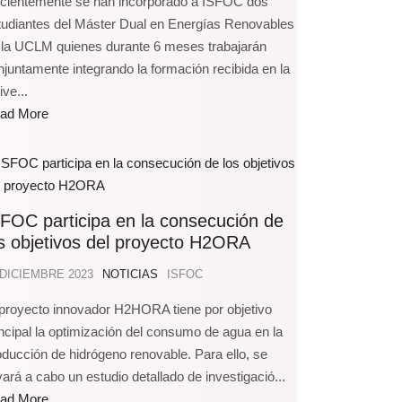
cientemente se han incorporado a ISFOC dos
tudiantes del Máster Dual en Energías Renovables
 la UCLM quienes durante 6 meses trabajarán
njuntamente integrando la formación recibida en la
ve...
ad More
FOC participa en la consecución de
s objetivos del proyecto H2ORA
 DICIEMBRE 2023
NOTICIAS
ISFOC
 proyecto innovador H2HORA tiene por objetivo
incipal la optimización del consumo de agua en la
oducción de hidrógeno renovable. Para ello, se
vará a cabo un estudio detallado de investigació...
ad More