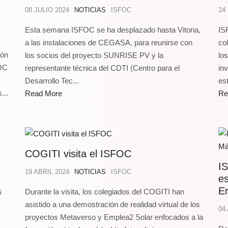
08 JULIO 2024
NOTICIAS
ISFOC
24
Esta semana ISFOC se ha desplazado hasta Vitoria,
IS
a las instalaciones de CEGASA, para reunirse con
co
ión
los socios del proyecto SUNRISE PV y la
lo
FOC
representante técnica del CDTI (Centro para el
in
Desarrollo Tec...
est
...
Read More
Re
COGITI visita el ISFOC
IS
19 ABRIL 2024
NOTICIAS
ISFOC
es
E
s
Durante la visita, los colegiados del COGITI han
asistido a una demostración de realidad virtual de los
04
proyectos Metaverso y Emplea2 Solar enfocados a la