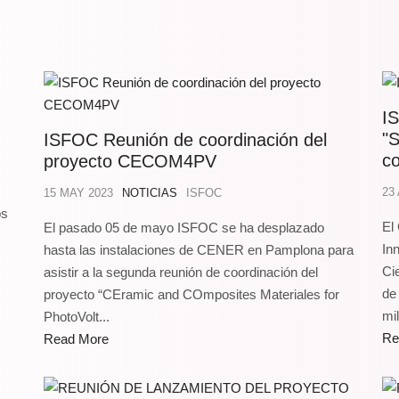
IS
"
ISFOC Reunión de coordinación del
co
proyecto CECOM4PV
23
15 MAY 2023
NOTICIAS
ISFOC
os
El
El pasado 05 de mayo ISFOC se ha desplazado
In
hasta las instalaciones de CENER en Pamplona para
Ci
asistir a la segunda reunión de coordinación del
de
proyecto “CEramic and COmposites Materiales for
mil
PhotoVolt...
Re
Read More