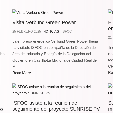
Visita Verbund Green Power
E
en
25 FEBRERO 2025
NOTICIAS
ISFOC
21
La empresa energética Verbund Green Power Iberia
Tr
ha visitado ISFOC en compañía de la Dirección del
re
ica
área de Industria y Energía de la Delegación del
téc
Gobierno en Castilla-La Mancha de Ciudad Real del
CP
Mi...
Re
Read More
ISFOC asiste a la reunión de
Se
seguimiento del proyecto SUNRISE PV
m
to