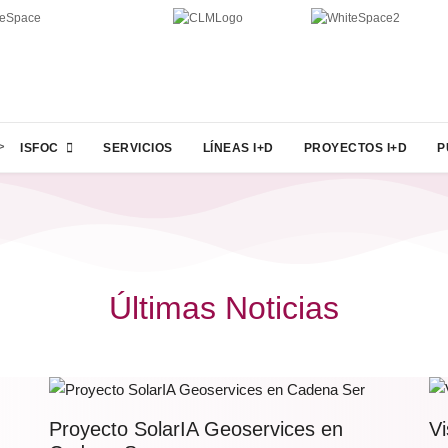
>
ISFOC
SERVICIOS
LÍNEAS I+D
PROYECTOS I+D
P
Últimas Noticias
Proyecto SolarIA Geoservices en
V