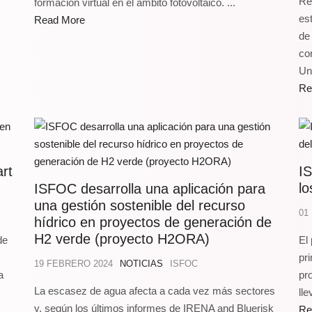
Re
formación virtual en el ámbito fotovoltaico. ...
es
Read More
de
co
Uni
Re
rt
IS
lo
ISFOC desarrolla una aplicación para
una gestión sostenible del recurso
01
hídrico en proyectos de generación de
H2 verde (proyecto H2ORA)
de
El
pr
19 FEBRERO 2024
NOTICIAS
ISFOC
a
pr
La escasez de agua afecta a cada vez más sectores
lle
y, según los últimos informes de IRENA and Bluerisk
Re