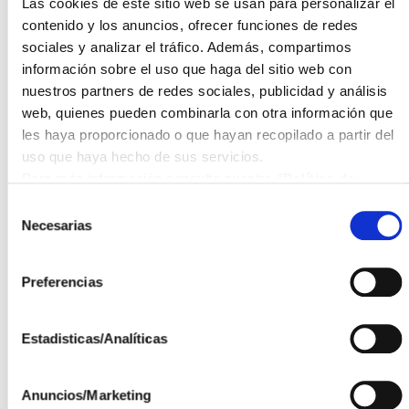
Las cookies de este sitio web se usan para personalizar el
gestión del proyecto.
contenido y los anuncios, ofrecer funciones de redes
sociales y analizar el tráfico. Además, compartimos
información sobre el uso que haga del sitio web con
Ilustración 1. Sistemas de alta concentración
nuestros partners de redes sociales, publicidad y análisis
fotovoltaica (HCPV) de BSQ Solar
web, quienes pueden combinarla con otra información que
les haya proporcionado o que hayan recopilado a partir del
La alta concentración fotovoltaica es la tecnología de
uso que haya hecho de sus servicios.
electricidad de origen solar que proporciona, con
Para más información consulte nuestra
"Política de
mucho, la mayor eficiencia de conversión y esto
cookies"
Selección
hace también que sea la que proporciona la mayor
Necesarias
de
densidad de energía por unidad de superficie
consentimiento
(kWh/m2). Es por ello especialmente indicada para
Preferencias
los entornos residenciales y urbanos, en los que el
área de colección es un bien escaso y de alto coste.
El proyecto PowerTree tiene como objetivo el
Estadisticas/Analíticas
desarrollo de sistemas de alta concentración
fotovoltaica especialmente preparados, en cuanto a
Anuncios/Marketing
diseño y funcionalidad, para ser utilizados en entorno