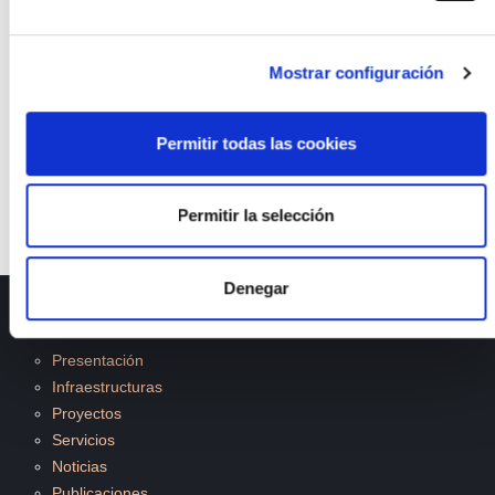
residencial y urbano.
El proyecto está parcialmente financiado por el
Mostrar configuración
Programa Retos Colaboración del Ministerio de
Ciencia, Innovación y Universidades con el
Permitir todas las cookies
expediente RTC-2017-6064-3.
Permitir la selección
Denegar
ISFOC
Presentación
Infraestructuras
Proyectos
Servicios
Noticias
Publicaciones