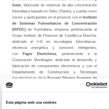
Solar
, fabricante de sistemas de alta concentración
fotovoltaica basado en Yeles (Toledo), y cuenta como
socios y participantes en el proyecto con el
Instituto
de Sistemas Fotovoltaicos de Concentración
(ISFOC)
de Puertollano, empresa perteneciente al
Grupo Instituto de Finanzas de Castilla-La Mancha,
dedicada al I+D en tecnologías fotovoltaicas,
eficiencia energética y sensores inteligentes,
con
Fagor Electrónica
, perteneciente a la
Corporación Mondragón, dedicada al desarrollo y
fabricación de componentes electrónicos y con el
Departamento de Construcción y Tecnología
Arquitectónicas de la
Escuela Técnica Superior de
Arquitectura de la Universidad Politécnica de
Madrid
.
Se cuenta además con la colaboración externa de la
Esta página web usa cookies
empresa consultora
AROSA I+D
para las tareas de