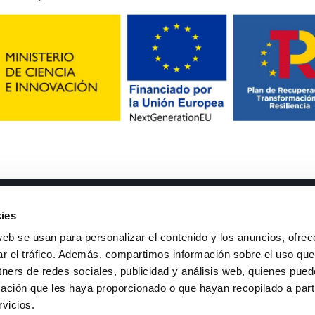
mentos de interés
Contacto
ies
neas I+D
Teléfono
: +34 926 44 16 73
web se usan para personalizar el contenido y los anuncios, ofrec
ansparencia y buen gobierno
e-mail
:
isfoc@isfoc.com
ar el tráfico. Además, compartimos información sobre el uso que
rfil del contratante
Dirección
:
tners de redes sociales, publicidad y análisis web, quienes pue
lítica del sistema de gestión
Polígono industrial La Nava
ación que les haya proporcionado o que hayan recopilado a parti
an de sostenibilidad
Calle Francia, 7
rvicios.