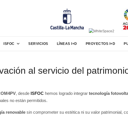
ISFOC
SERVICIOS
LÍNEAS I+D
PROYECTOS I+D
P
ión al servicio del patrimonio
COM4PV
, desde
ISFOC
hemos logrado integrar
tecnología fotovolt
ales no están permitidos.
gía renovable
sin comprometer su estética ni su valor patrimonial, c