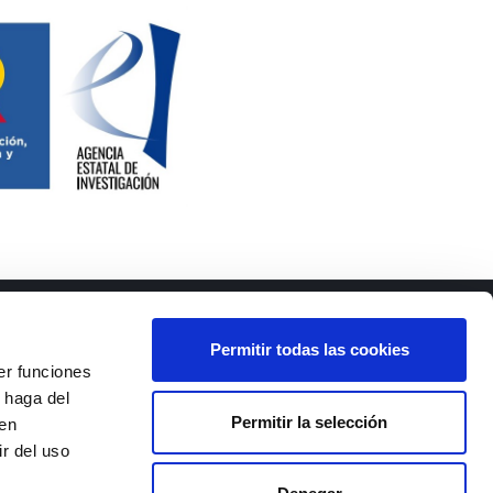
Permitir todas las cookies
er funciones
 haga del
Permitir la selección
den
 III,
r del uso