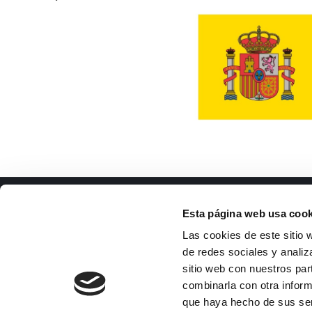
ISFOC
Docu
Esta página web usa cook
Presentación
Li
Las cookies de este sitio 
Infraestructuras
Tr
de redes sociales y analiz
Proyectos
Pe
sitio web con nuestros par
Servicios
Po
combinarla con otra inform
Noticias
Pl
que haya hecho de sus se