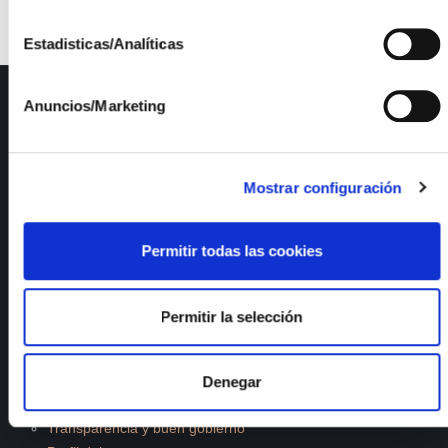
Estadisticas/Analíticas
ISFOC
Anuncios/Marketing
Presentación
Infraestructuras
Mostrar configuración
Proyectos
Servicios
Noticias
Permitir todas las cookies
Publicaciones
Empleo
Calidad y medioambiente
Permitir la selección
Documentos de interés
Denegar
Lineas I+D
Transparencia y buen gobierno