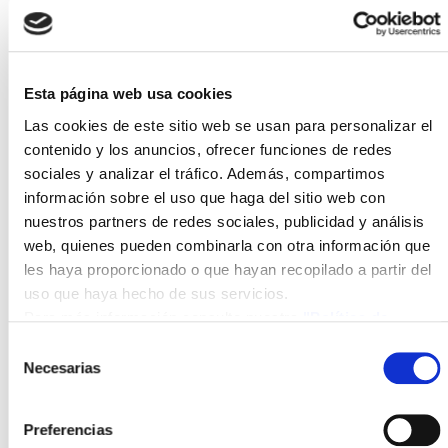
ambientales, de formación, investigación y desarrollo
de la agrovoltaica, y puntos relativos al desarrollo de
nuevas técnicas y tecnologías para la Operación y
Esta página web usa cookies
Mantenimiento de Plantas fotovoltaicas.
Las cookies de este sitio web se usan para personalizar el
contenido y los anuncios, ofrecer funciones de redes
sociales y analizar el tráfico. Además, compartimos
información sobre el uso que haga del sitio web con
Verbund Green Power Iberia, filial del grupo
nuestros partners de redes sociales, publicidad y análisis
VERBUND en España, y empresa energética líder
web, quienes pueden combinarla con otra información que
de Austria, es uno de los mayores productores de
les haya proporcionado o que hayan recopilado a partir del
energía renovable de Europa. ISFOC constituye una
uso que haya hecho de sus servicios.
pieza fundamental con la que cuenta la Consejería de
Para más información consulte nuestra
"Política de
Desarrollo Sostenible del gobierno de Castilla-La
cookies"
Selección
Mancha para liderar la investigación y el desarrollo
Necesarias
de
en las tecnologías fotovoltaicas de última generación,
consentimiento
además de ser un referente en el sector de las
Preferencias
energías renovables y la eficiencia energética.