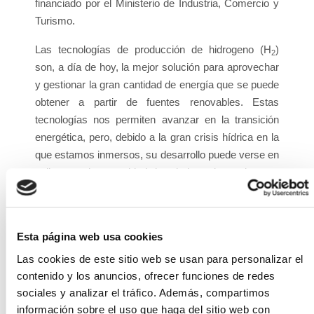
financiado por el Ministerio de Industria, Comercio y
Turismo.
Las tecnologías de producción de hidrogeno (H
)
2
son, a día de hoy, la mejor solución para aprovechar
y gestionar la gran cantidad de energía que se puede
obtener a partir de fuentes renovables. Estas
tecnologías nos permiten avanzar en la transición
energética, pero, debido a la gran crisis hídrica en la
que estamos inmersos, su desarrollo puede verse en
peligro por la necesidad de priorizar el uso de agua
para el consumo humano y no para la generación de
H
. Este hecho repercute directamente en el
2
cumplimiento de los hitos de la Agenda 2030 y los
Esta página web usa cookies
objetivos de la Ruta del Hidrógeno.
Las cookies de este sitio web se usan para personalizar el
El proyecto H
ORA tiene como uno de sus objetivos
contenido y los anuncios, ofrecer funciones de redes
2
el desarrollo de una herramienta software, abierta y
sociales y analizar el tráfico. Además, compartimos
accesible a cualquier usuario del sector, que facilite la
información sobre el uso que haga del sitio web con