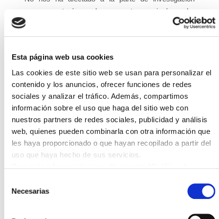
porque ya teníamos los proyectos, peri sí nos ha
afectado de lleno la moratoria de renovables.
Teníamos plantas de demostración ya construidas a
la espera de ser conectadas a red y que todavía no
Esta página web usa cookies
habían entrado en cupo. Plantas de última tecnología
que llevaban dos años a la espera de entrar en la
Las cookies de este sitio web se usan para personalizar el
contenido y los anuncios, ofrecer funciones de redes
tarifa. Esta es una de las fuentes de financiación que
sociales y analizar el tráfico. Además, compartimos
esperábamos. El ISFOC se autofinancia a través de
información sobre el uso que haga del sitio web con
proyectos y servicios, pero también es una parte
nuestros partners de redes sociales, publicidad y análisis
importante la electricidad generada por las plantas de
web, quienes pueden combinarla con otra información que
demostración. Ese dinero ya no lo vamos a tener.
les haya proporcionado o que hayan recopilado a partir del
¿Hay alternativa?
uso que haya hecho de sus servicios.
Para más información consulte nuestra
"Política de
Intentar aumentar los servicios al máximo, pero todo
cookies"
Selección
tiene un límite. No podemos aumentar los servicios
Necesarias
de
para recuperara ese dinero de un día para otro. Es
consentimiento
prácticamente imposible. Por eso seguimos