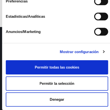
Preferencias
luchando para que el gobierno reconozca una prima
para las plantas de demostración.
Estadisticas/Analíticas
Anuncios/Marketing
ISFOC
Presentación
Mostrar configuración
Infraestructuras
Proyectos
Servicios
Permitir todas las cookies
Noticias
Publicaciones
Empleo
Permitir la selección
Calidad y medioambiente
Denegar
Documentos de interés