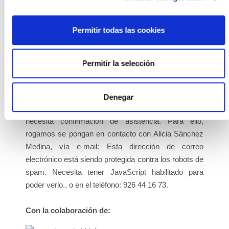
Parra. Director General.
Una vez concluida la jornada y para aquellos
Permitir todas las cookies
asistentes que lo deseen, se podrá realizar una visita
a las instalaciones de ISFOC, incluyendo la planta
fotovoltaica de concentración de 800kW y
Permitir la selección
Laboratorios de la Sociedad.
INSCRIPCIÓN
Denegar
La asistencia a la jornada es gratuita pero se
necesita confirmación de asistencia. Para ello,
rogamos se pongan en contacto con Alicia Sánchez
Medina, vía e-mail:
Esta dirección de correo
electrónico está siendo protegida contra los robots de
spam. Necesita tener JavaScript habilitado para
poder verlo.
, o en el teléfono: 926 44 16 73.
Con la colaboración de: