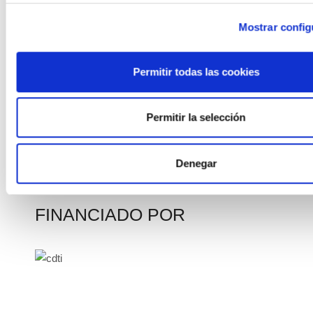
Mostrar config
Contando con la colaboración de la Universidad de
Permitir todas las cookies
Málaga
Permitir la selección
Denegar
Proyecto ITC-20161257 financiado por la UE en
convocatoria FEDER INNTERCONECTA 2016
FINANCIADO POR