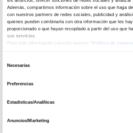
los anuncios, ofrecer funciones de redes sociales y analizar e
Vigilancia de infraestructuras. Dotando a los
Además, compartimos información sobre el uso que haga del
drones con cámaras y el software adecuado de
con nuestros partners de redes sociales, publicidad y anális
detección de personas y/o coordinado con
quienes pueden combinarla con otra información que les ha
sensores anti intrusión, se puede mantener una
proporcionado o que hayan recopilado a partir del uso que 
flota de drones vigilando zonas y/o áreas
sus servicios.
Para más información consulte nuestra
"Política de cookie
determinadas.
Inspección de módulos fotovoltaicos en grandes
Selección
plantas. Se puede disponer de una plataforma
Necesarias
de
en la planta fotovoltaica y el dron realizará las
consentimiento
tareas de inspección termográfica, suciedad e
Preferencias
incluso vigilancia y detección de intrusiones de
forma totalmente automática, sin piloto,
reportando las imágenes tratadas de forma
Estadisticas/Analíticas
remota.
En el proyecto han intervenido las siguientes
Anuncios/Marketing
empresas: AEORUM, Fundación AYESA y el ISFOC.