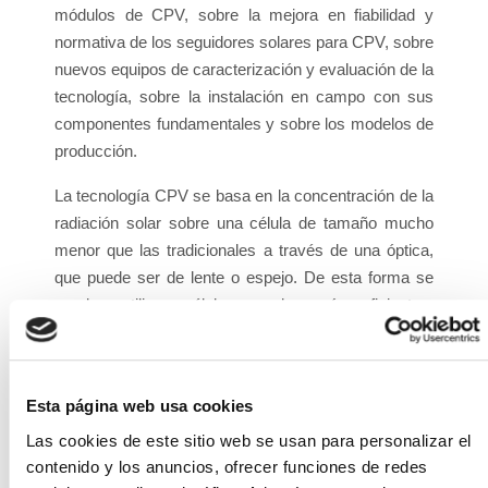
módulos de CPV, sobre la mejora en fiabilidad y
normativa de los seguidores solares para CPV, sobre
nuevos equipos de caracterización y evaluación de la
tecnología, sobre la instalación en campo con sus
componentes fundamentales y sobre los modelos de
producción.
La tecnología CPV se basa en la concentración de la
radiación solar sobre una célula de tamaño mucho
menor que las tradicionales a través de una óptica,
que puede ser de lente o espejo. De esta forma se
pueden utilizar células mucho más eficientes,
aumentando el rendimiento general del sistema. Las
instalaciones fotovoltaicas basadas en esta nueva
tecnología generan mucha más cantidad de energía
Esta página web usa cookies
que las tradicionales se ubican en zonas con el nivel
Las cookies de este sitio web se usan para personalizar el
de irradiación adecuado. Además tienen entre sus
contenido y los anuncios, ofrecer funciones de redes
ventajas que no necesitan agua para su