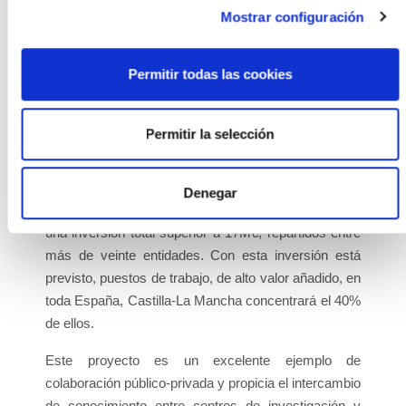
más importante del mundo(CPV8) ha sido realizada
Mostrar configuración
en España, siendo ISFOC, como referencia
fundamental de esta tecnología, el organizador del
Permitir todas las cookies
evento, en la ciudad de Toldo con visita a Puertollano
incluida.
Permitir la selección
Esta posición de liderazgo de España se ve
favorecida por el gran apoyo prestado por el
Ministerio de Innovación y Ciencia, que ha concedido
Denegar
una financiación de 13M€, para estos proyectos para
una inversión total superior a 17M€, repartidos entre
más de veinte entidades. Con esta inversión está
previsto, puestos de trabajo, de alto valor añadido, en
toda España, Castilla-La Mancha concentrará el 40%
de ellos.
Este proyecto es un excelente ejemplo de
colaboración público-privada y propicia el intercambio
de conocimiento entre centros de investigación y