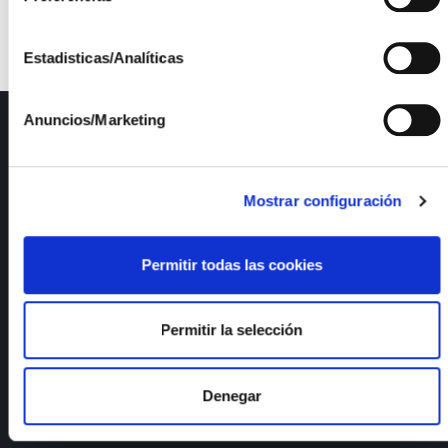
situación económica en cada país.
Estadisticas/Analíticas
Anuncios/Marketing
ISFOC
Presentación
Infraestructuras
Mostrar configuración
Proyectos
Servicios
Permitir todas las cookies
Noticias
Publicaciones
Empleo
Permitir la selección
Calidad y medioambiente
Documentos de interés
Denegar
Lineas I+D