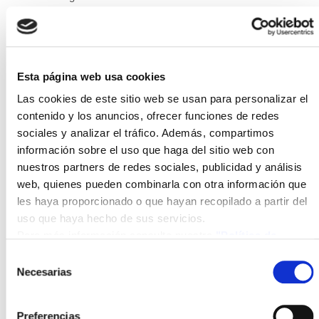
sobre su evolución en el mercado. La finalidad de la
conferencia es ser el foro de referencia para la
discusión técnica y profunda sobre los Sistemas
CPV, desde el punto de vista científico e industrial.
Esta página web usa cookies
Entre los puntos más destacados de esta
Las cookies de este sitio web se usan para personalizar el
Conferencia CPV-8, se hallan la presentación de los
contenido y los anuncios, ofrecer funciones de redes
récords de célula y módulos medidos hasta el
sociales y analizar el tráfico. Además, compartimos
momento. Así se puede asegurar que la evolución de
información sobre el uso que haga del sitio web con
nuestros partners de redes sociales, publicidad y análisis
la eficiencia de células y módulos todavía tiene
web, quienes pueden combinarla con otra información que
mucho recorrido, y que posiblemente en próximas
les haya proporcionado o que hayan recopilado a partir del
ediciones de la Conferencia se seguirán anunciando
uso que haya hecho de sus servicios.
eficiencias más altas. Además, se ha podido
Para más información consulte nuestra
"Política de
constatar la instalación de la CPV en grandes
cookies"
plantas, que impulsarán la fiabilidad de la tecnología
Selección
Necesarias
de
CPV. Todo esto facilitará que los precios sean más
consentimiento
competitivos, en un mercado que da oportunidades
de un modo desigual, dependiendo de la dureza de la
Preferencias