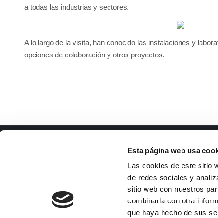
a todas las industrias y sectores.
A lo largo de la visita, han conocido las instalaciones y lab
opciones de colaboración y otros proyectos.
ISFOC
Docu
Esta página web usa cook
Presentación
Li
Las cookies de este sitio 
Infraestructuras
Tr
de redes sociales y analiz
Proyectos
Pe
sitio web con nuestros par
Servicios
Po
combinarla con otra inform
Noticias
Pl
que haya hecho de sus se