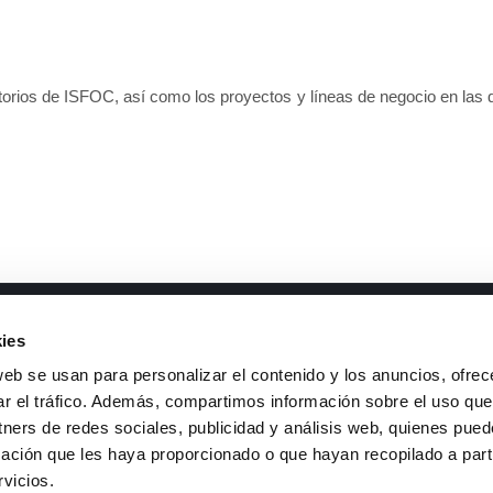
oratorios de ISFOC, así como los proyectos y líneas de negocio en las 
mentos de interés
Contacto
ies
neas I+D
Teléfono
: +34 926 44 16 73
web se usan para personalizar el contenido y los anuncios, ofrec
ansparencia y buen gobierno
e-mail
:
isfoc@isfoc.com
ar el tráfico. Además, compartimos información sobre el uso que
rfil del contratante
Dirección
:
tners de redes sociales, publicidad y análisis web, quienes pue
lítica del sistema de gestión
Polígono industrial La Nava
ación que les haya proporcionado o que hayan recopilado a parti
an de sostenibilidad
Calle Francia, 7
rvicios.