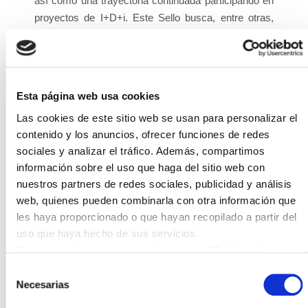
así como una trayectoria continuada participando en
proyectos de I+D+i. Este Sello busca, entre otras,
poner en valor a las pymes, favorecer su
identificación y ayudar a la formulación posterior de
políticas específicas, siempre en concordancia con
el alineamiento con la estrategia europea que
Esta página web usa cookies
pretende establecer vehículos que permitan el
Las cookies de este sitio web se usan para personalizar el
crecimiento y la sostenibilidad de las pymes que
contenido y los anuncios, ofrecer funciones de redes
apuestan por la innovación.
sociales y analizar el tráfico. Además, compartimos
información sobre el uso que haga del sitio web con
nuestros partners de redes sociales, publicidad y análisis
web, quienes pueden combinarla con otra información que
les haya proporcionado o que hayan recopilado a partir del
uso que haya hecho de sus servicios.
Constituido en el año 2006, ISFOC se creó como una
Para más información consulte nuestra
"Política de
empresa de I+D enfocada al estudio y desarrollo de
cookies"
Selección
la energía fotovoltaica de concentración en todos sus
Necesarias
de
ámbitos. Desde entonces, su participación en
consentimiento