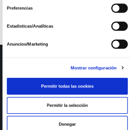
proyectos tanto a nivel regional como nacional e
internacional ha permitido que ISFOC se considere
Preferencias
un referente magistral en el campo de la energía
CPV.
Estadisticas/Analíticas
Anuncios/Marketing
ISFOC
Presentación
Mostrar configuración
Infraestructuras
Proyectos
Permitir todas las cookies
Servicios
Noticias
Publicaciones
Permitir la selección
Empleo
Calidad y medioambiente
Denegar