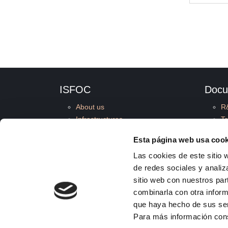
ISFOC
Docu
About us
R
Infrastructures
T
R&D Projects
g
Esta página web usa cook
Services
Co
Las cookies de este sitio 
News
M
de redes sociales y analiz
Publications
Su
sitio web con nuestros par
Employment
I
combinarla con otra inform
Quality and Environment
C
que haya hecho de sus se
St
Para más información con