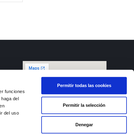
 III,
Permitir todas las cookies
er funciones
 haga del
d Real)
Permitir la selección
den
r del uso
Denegar