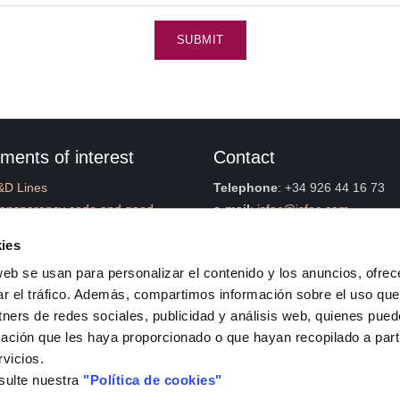
SUBMIT
ments of interest
Contact
&D Lines
Telephone
: +34 926 44 16 73
ransparency code and good
e-mail
:
isfoc@isfoc.com
overnance
Address
:
ies
ntractor Profile
Polígono industrial La Nava
web se usan para personalizar el contenido y los anuncios, ofrec
anagement System Policy
Calle Francia, 7
ar el tráfico. Además, compartimos información sobre el uso que
stainable Development Goals
13500, Puertollano (Ciuda
tners de redes sociales, publicidad y análisis web, quienes pue
SFOC Catalogues
Contact Form
ación que les haya proporcionado o que hayan recopilado a parti
ompliance
rvicios.
rategic Plan
sulte nuestra
"Política de cookies"