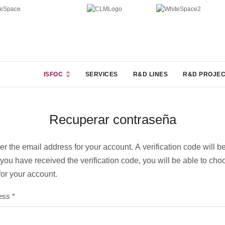
ISFOC
SERVICES
R&D LINES
R&D PROJE
Recuperar contraseña
r the email address for your account. A verification code will be
you have received the verification code, you will be able to ch
or your account.
ess
*