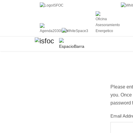
Please ente
you. Once 
password f
Email Addr