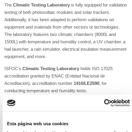
The
Climatic Testing Laboratory
is fully equipped for validation
testing of both photovoltaic modules and solar trackers.
Additionally, it has been adapted to perform validations on
equipment and materials from other sectors or technologies.
The laboratory features two climatic chambers (8000L and
1500L) with temperature and humidity control, a UV chamber, a
hail launcher, a rain simulator, electrical insulation measurement
equipment, and more.
ISFOC’s
Climatic Testing Laboratory
holds ISO 17025
accreditation granted by ENAC (Entidad Nacional de
Acreditación), accreditation number
1410/LE2590
, for
conducting temperature and humidity tests.
The
Climatic Testing Laboratory
is used for verification and
validation in research on module repair techniques to assess the
feasibility of second-life applications.
Esta página web usa cookies