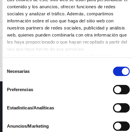
contenido y los anuncios, ofrecer funciones de redes
ISFOC participates in achieving the objectives of the
sociales y analizar el tráfico. Además, compartimos
H2ORA project
información sobre el uso que haga del sitio web con
nuestros partners de redes sociales, publicidad y análisis
web, quienes pueden combinarla con otra información que
les haya proporcionado o que hayan recopilado a partir del
Success of the NoDustPV Project: Development of
uso que haya hecho de sus servicios.
self-cleaning glass for applications in photovoltaic
Para más información consulte nuestra
"Política de
energy modules.
cookies"
Selección
Necesarias
de
consentimiento
Preferencias
ISFOC
About us
Estadisticas/Analíticas
Infrastructures
R&D Projects
Services
Anuncios/Marketing