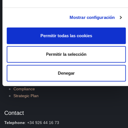
News
Publications
Employment
Mostrar configuración
Quality and Environment
Permitir todas las cookies
Documents of interest
R&D Lines
Permitir la selección
Transparency code and good governance
Contractor Profile
Management System Policy
Denegar
Sustainable Development Goals
ISFOC Catalogues
Compliance
Strategic Plan
Contact
Telephone
: +34 926 44 16 73