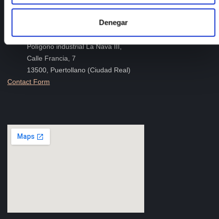
Telephone
: +34 926 44 16 73
Denegar
e-mail
:
isfoc@isfoc.com
Address
:
Polígono industrial La Nava III,
Calle Francia, 7
13500, Puertollano (Ciudad Real)
Contact Form