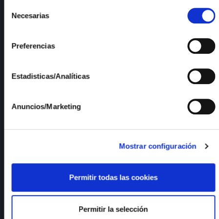
cookies"
Selección
Services
Necesarias
de
News
consentimiento
Publications
Employment
Preferencias
Quality and Environment
Estadisticas/Analíticas
Documents of interest
R&D Lines
Anuncios/Marketing
Transparency code and good governance
Contractor Profile
Management System Policy
Mostrar configuración
Sustainable Development Goals
ISFOC Catalogues
Compliance
Permitir todas las cookies
Strategic Plan
Permitir la selección
Contact