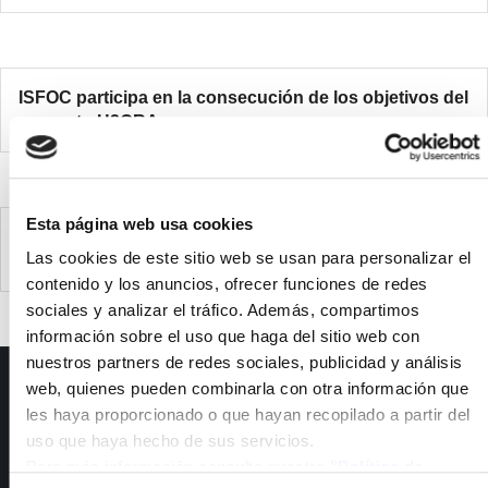
ISFOC participa en la consecución de los objetivos del
proyecto H2ORA
Esta página web usa cookies
ISFOC participates in achieving the objectives of the
Las cookies de este sitio web se usan para personalizar el
H2ORA project
contenido y los anuncios, ofrecer funciones de redes
sociales y analizar el tráfico. Además, compartimos
información sobre el uso que haga del sitio web con
nuestros partners de redes sociales, publicidad y análisis
web, quienes pueden combinarla con otra información que
ISFOC
les haya proporcionado o que hayan recopilado a partir del
About us
uso que haya hecho de sus servicios.
Infrastructures
Para más información consulte nuestra
"Política de
R&D Projects