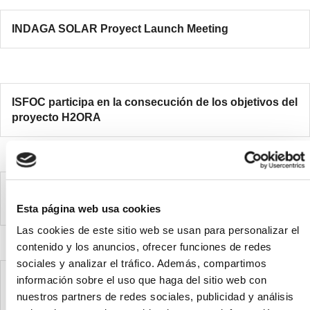
INDAGA SOLAR Proyect Launch Meeting
ISFOC participa en la consecución de los objetivos del
proyecto H2ORA
ISFOC participates in achieving the objectives of the
H2ORA project
Esta página web usa cookies
Las cookies de este sitio web se usan para personalizar el
contenido y los anuncios, ofrecer funciones de redes
sociales y analizar el tráfico. Además, compartimos
REUNIÓN DE LANZAMIENTO DEL PROYECTO
información sobre el uso que haga del sitio web con
INDAGA SOLAR
nuestros partners de redes sociales, publicidad y análisis