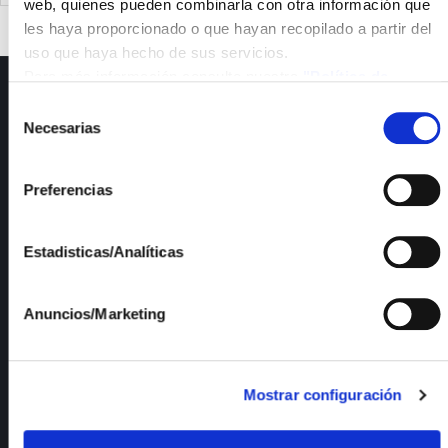
web, quienes pueden combinarla con otra información que
les haya proporcionado o que hayan recopilado a partir del
uso que haya hecho de sus servicios.
Para más información consulte nuestra
"Política de
ISFOC
cookies"
Selección
Necesarias
de
About us
consentimiento
Infrastructures
R&D Projects
Preferencias
Services
News
Estadisticas/Analíticas
Publications
Employment
Quality and Environment
Anuncios/Marketing
Documents of interest
Mostrar configuración
R&D Lines
Transparency code and good governance
Contractor Profile