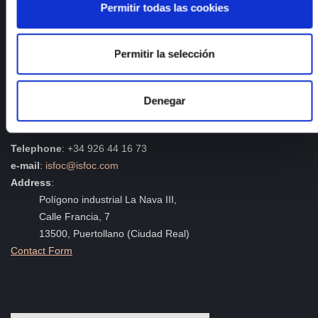
Permitir todas las cookies
Management System Policy
Sustainable Development Goals
ISFOC Catalogues
Permitir la selección
Compliance
Strategic Plan
Denegar
Contact
Telephone
: +34 926 44 16 73
e-mail
:
isfoc@isfoc.com
Address
:
Polígono industrial La Nava III,
Calle Francia, 7
13500, Puertollano (Ciudad Real)
Contact Form