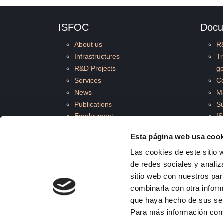
ISFOC
Docu
About us
R
Infrastructures
T
R&D Projects
g
Services
Co
News
M
Publications
Su
Employment
I
Quality and Environment
C
Esta página web usa cook
St
Las cookies de este sitio 
de redes sociales y analiz
sitio web con nuestros par
© 2026 ISFOC
combinarla con otra inform
que haya hecho de sus se
Para más información con