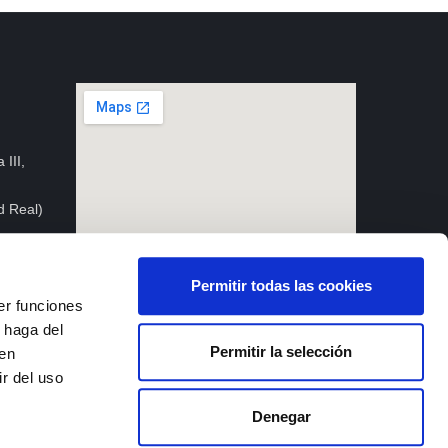
 III,
d Real)
Permitir todas las cookies
er funciones
 haga del
Permitir la selección
den
Privacy policy
Cookies policy
Legal notice
r del uso
Denegar