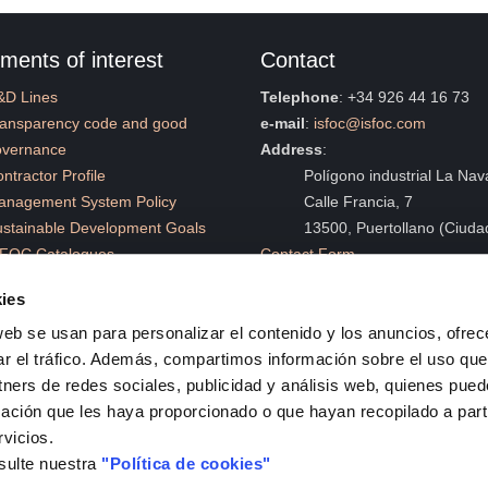
ments of interest
Contact
&D Lines
Telephone
: +34 926 44 16 73
ransparency code and good
e-mail
:
isfoc@isfoc.com
overnance
Address
:
ntractor Profile
Polígono industrial La Nava
anagement System Policy
Calle Francia, 7
stainable Development Goals
13500, Puertollano (Ciuda
SFOC Catalogues
Contact Form
ompliance
ies
rategic Plan
web se usan para personalizar el contenido y los anuncios, ofrec
ar el tráfico. Además, compartimos información sobre el uso que
tners de redes sociales, publicidad y análisis web, quienes pue
ación que les haya proporcionado o que hayan recopilado a parti
rvicios.
sulte nuestra
"Política de cookies"