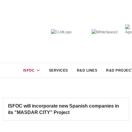
ISFOC
SERVICES
R&D LINES
R&D PROJEC
ISFOC will incorporate new Spanish companies in
its "MASDAR CITY" Project