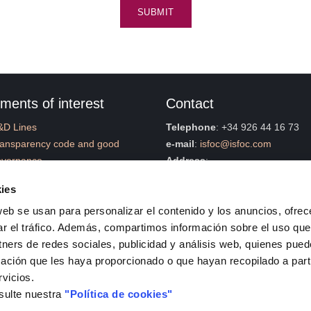
SUBMIT
ments of interest
Contact
&D Lines
Telephone
: +34 926 44 16 73
ransparency code and good
e-mail
:
isfoc@isfoc.com
overnance
Address
:
ntractor Profile
Polígono industrial La Nava
ies
anagement System Policy
Calle Francia, 7
stainable Development Goals
13500, Puertollano (Ciuda
web se usan para personalizar el contenido y los anuncios, ofrec
SFOC Catalogues
Contact Form
ar el tráfico. Además, compartimos información sobre el uso que
ompliance
tners de redes sociales, publicidad y análisis web, quienes pue
rategic Plan
ación que les haya proporcionado o que hayan recopilado a parti
rvicios.
sulte nuestra
"Política de cookies"