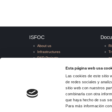
ISFOC
Docu
About us
R
Infrastructures
T
R&D Projects
g
Services
Co
Esta página web usa cook
News
M
Publications
Su
Las cookies de este sitio 
Employment
I
de redes sociales y analiz
Quality and Environment
C
sitio web con nuestros par
St
combinarla con otra inform
que haya hecho de sus se
Para más información con