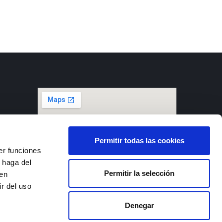
 III,
Permitir todas las cookies
d Real)
er funciones
 haga del
Permitir la selección
den
r del uso
Denegar