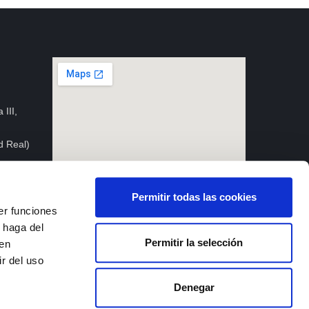
 III,
d Real)
Permitir todas las cookies
er funciones
 haga del
Permitir la selección
den
privacidad
Política de cookies
Aviso legal
r del uso
Denegar