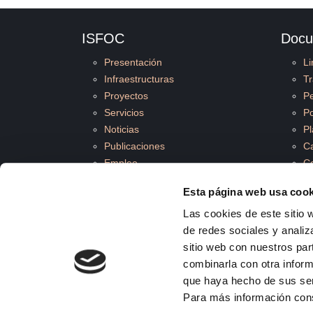
ISFOC
Docu
Presentación
Li
Infraestructuras
Tr
Proyectos
Pe
Servicios
Po
Noticias
Pl
Publicaciones
C
Empleo
C
Calidad y medioambiente
Pl
Esta página web usa cook
Las cookies de este sitio 
de redes sociales y analiz
sitio web con nuestros par
© 2026 ISFOC
combinarla con otra inform
que haya hecho de sus se
Para más información con