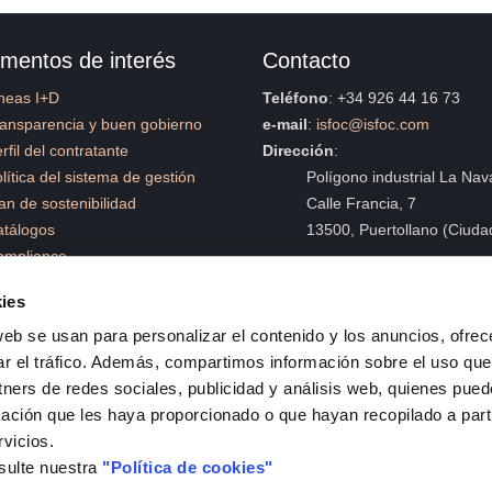
mentos de interés
Contacto
neas I+D
Teléfono
: +34 926 44 16 73
ansparencia y buen gobierno
e-mail
:
isfoc@isfoc.com
rfil del contratante
Dirección
:
lítica del sistema de gestión
Polígono industrial La Nava
an de sostenibilidad
Calle Francia, 7
atálogos
13500, Puertollano (Ciuda
ompliance
an estratégico 2024-2027
FORMULARIO DE CONTACTO
ies
web se usan para personalizar el contenido y los anuncios, ofrec
ar el tráfico. Además, compartimos información sobre el uso que
tners de redes sociales, publicidad y análisis web, quienes pue
Política de 
ación que les haya proporcionado o que hayan recopilado a parti
rvicios.
sulte nuestra
"Política de cookies"