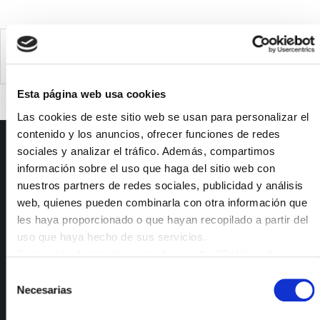
ISFOC participates in the "SUNRISE PV" project, as
part of the "Misiones 2022" call
Esta página web usa cookies
Las cookies de este sitio web se usan para personalizar el
contenido y los anuncios, ofrecer funciones de redes
ISFOC
sociales y analizar el tráfico. Además, compartimos
información sobre el uso que haga del sitio web con
Presentación
nuestros partners de redes sociales, publicidad y análisis
Infraestructuras
web, quienes pueden combinarla con otra información que
Proyectos
les haya proporcionado o que hayan recopilado a partir del
Servicios
uso que haya hecho de sus servicios.
Noticias
Para más información consulte nuestra
"Política de
Publicaciones
cookies"
Selección
Empleo
Necesarias
de
Calidad y medioambiente
consentimiento