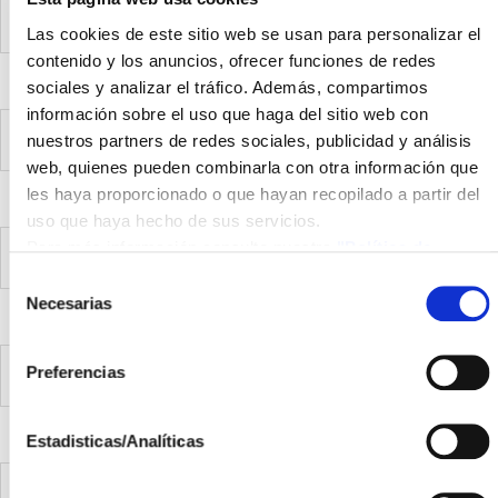
ISFOC participa en la EU PVSEC 2012
Las cookies de este sitio web se usan para personalizar el
contenido y los anuncios, ofrecer funciones de redes
sociales y analizar el tráfico. Además, compartimos
información sobre el uso que haga del sitio web con
ISFOC participates in the EU PVSEC 2012
nuestros partners de redes sociales, publicidad y análisis
web, quienes pueden combinarla con otra información que
les haya proporcionado o que hayan recopilado a partir del
uso que haya hecho de sus servicios.
Para más información consulte nuestra
"Política de
ISFOC visita la Fundación CIRCE
cookies"
Selección
Necesarias
de
consentimiento
Preferencias
ISFOC visits the CIRCE Foundation
Estadisticas/Analíticas
ISFOC will incorporate new Spanish companies in its