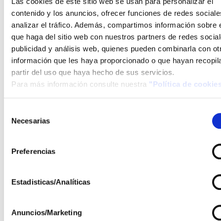
Las cookies de este sitio web se usan para personalizar el
PROYECTO
contenido y los anuncios, ofrecer funciones de redes sociale
METAVERSO
analizar el tráfico. Además, compartimos información sobre 
NOTICIAS
25 OCTUBRE 2022
que haga del sitio web con nuestros partners de redes social
publicidad y análisis web, quienes pueden combinarla con ot
El día 21 de octubre de 2022 ha
información que les haya proporcionado o que hayan recopil
tenido lugar la reunión de
partir del uso que haya hecho de sus servicios.
lanzamiento oficial del proyecto
Para más información consulte nuestra
"Política de cookie
METAVERSO (Plataforma de
mantenimiento predictivo para
Selección
monitorización virtual en el
Necesarias
de
metaverso de instalaciones
consentimiento
fotovoltaicas), aunque ya se
Preferencias
venían realizando trabajos con
anterioridad. En la reunión, que
se ha celebrado de forma
Estadisticas/Analíticas
telemática, los miembros que
componen el consorcio han
Anuncios/Marketing
compartido detalles del pro...