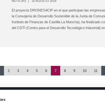
NOTICIAS
20 AGOSTO 2019
El proyecto DRONES4CIP en el que participan las empres
la Consejería de Desarrollo Sostenible de la Junta de Comun
Instituto de Finanzas de Castilla La Mancha), ha finalizado 
del CDTI (Centro para el Desarrollo Tecnológico Industrial) en 
2
3
4
5
6
7
8
9
10
11
mentos de interés
Contacto
ies