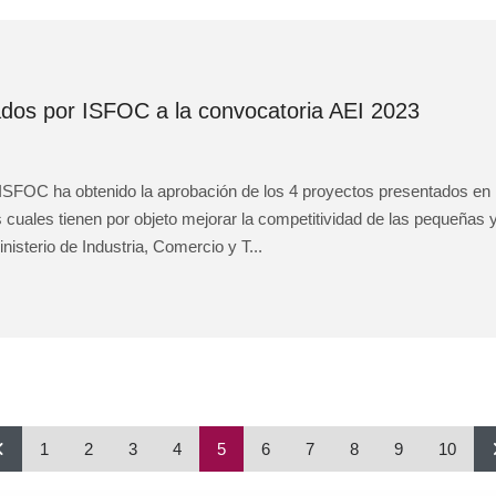
ados por ISFOC a la convocatoria AEI 2023
, ISFOC ha obtenido la aprobación de los 4 proyectos presentados en
 cuales tienen por objeto mejorar la competitividad de las pequeña
isterio de Industria, Comercio y T...
1
2
3
4
5
6
7
8
9
10