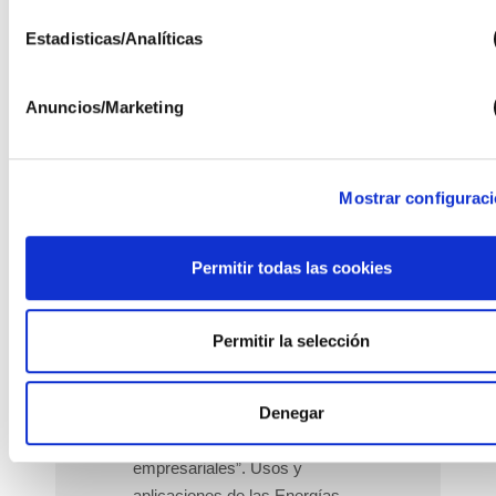
PRIMERA JORNADA
Estadisticas/Analíticas
“Financiación de I+D...
Anuncios/Marketing
Mostrar configurac
Jornada - Financiación
Permitir todas las cookies
de I+D+I en proyectos
empresariales
Permitir la selección
NOTICIAS
02 NOVIEMBRE 2017
JORNADA “Financiación de
Denegar
I+D+i en proyectos
empresariales”. Usos y
aplicaciones de las Energías