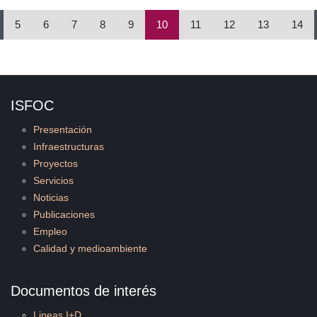
5
6
7
8
9
10
11
12
13
14
ISFOC
Presentación
Infraestructuras
Proyectos
Servicios
Noticias
Publicaciones
Empleo
Calidad y medioambiente
Documentos de interés
Lineas I+D