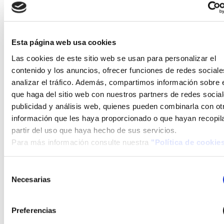
en proyectos
empresariales"
NOTICIAS
12 DICIEMBRE 2017
Esta página web usa cookies
Éxito de participación en la
Las cookies de este sitio web se usan para personalizar el
JORNADA “Financiación de
contenido y los anuncios, ofrecer funciones de redes sociale
I+D+i en proyectos
analizar el tráfico. Además, compartimos información sobre 
empresariales. Usos y
que haga del sitio web con nuestros partners de redes social
aplicaciones de las Energías
publicidad y análisis web, quienes pueden combinarla con ot
Renovables”
información que les haya proporcionado o que hayan recopil
El Director General de
partir del uso que haya hecho de sus servicios.
Universidades, Investigación e
Para más información consulte nuestra
"Política de cookie
Innovación de la Junta de
Comunidades de Castilla La
Selección
Mancha, D. Ricardo Cuevas,
Necesarias
de
junto con el Teniente Alcalde del
consentimiento
Ayuntamiento de Puertollano,
Preferencias
D. Miguel Peña, inauguraron la